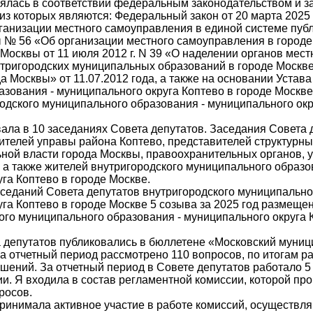
лялась в соответствии федеральным законодательством и з
з которых являются: Федеральный закон от 20 марта 2025 
ганизации местного самоуправления в единой системе публ
ы № 56 «Об организации местного самоуправления в городе
 г. Москвы от 11 июля 2012 г. N 39 «О наделении органов мест
тригородских муниципальных образований в городе Москв
 Москвы» от 11.07.2012 года, а также на основании Устава
зования - муниципального округа Коптево в городе Москв
одского муниципального образования - муниципального окр
вала в 10 заседаниях Совета депутатов. Заседания Совета
ителей управы района Коптево, представителей структурн
ьной власти города Москвы, правоохранительных органов, 
 а также жителей внутригородского муниципального образо
га Коптево в городе Москве.
седаний Совета депутатов внутригородского муниципально
уга Коптево в городе Москве 5 созыва за 2025 год размещ
ого муниципального образования - муниципального округа 
 депутатов публиковались в бюллетене «Московский муниц
а отчетный период рассмотрено 110 вопросов, по итогам р
шений. За отчетный период в Совете депутатов работало 
. Я входила в состав регламентной комиссии, которой пр
росов.
принимала активное участие в работе комиссий, осуществл