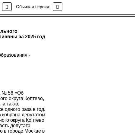
Обычная версия:
ального
иевны за 2025 год
образования -
да № 56 «Об
го округа Коптево,
, а также
 одного раза в год.
а избрана депутатом
ного округа Коптево
ность депутата
о в городе Москве в