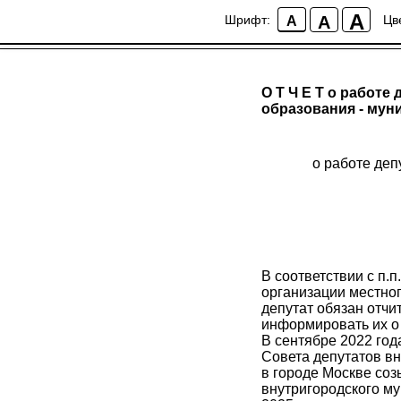
A
A
Шрифт:
Цв
A
О Т Ч Е Т о работ
образования - мун
о работе деп
В соответствии с п.п
организации местног
депутат обязан отчи
информировать их о 
В сентябре 2022 год
Совета депутатов вн
в городе Москве созы
внутригородского му