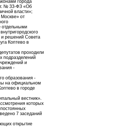
аконами города
г. № 33-ФЗ «Об
ичной власти»;
 Москве» от
ного
е отдельными
 внутригородского
е и решений Совета
уга Коптево в
 депутатов проходили
ых подразделений
учреждений и
вания -
го образования -
ены на официальном
Коптево в городе
ипальный вестник».
ассмотрения которых
5 постоянных
оведено 7 заседаний
яющих открытие