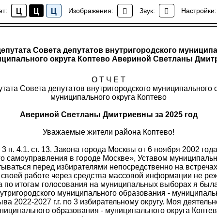
ет:
Изображения:
Звук:
Настройки:
Ц
Ц
Ц
Правовые акты
е депутата Совета депутатов внутригородского муницип
иципального округа Коптево Авериной Светланы Дмитр
О Т Ч Е Т
утата Совета депутатов внутригородского муниципального 
муниципального округа Коптево
Авериной Светланы Дмитриевны за 2025 год
Уважаемые жители района Коптево!
. 3 п. 4.1. ст. 13. Закона города Москвы от 6 ноября 2002 го
о самоуправления в городе Москве», Уставом муниципально
тываться перед избирателями непосредственно на встречах
своей работе через средства массовой информации не реже
а по итогам голосования на муниципальных выборах я был
утригородского муниципального образования - муниципаль
ва 2022-2027 г.г. по 3 избирательному округу. Моя деятель
ниципального образования - муниципального округа Коптев