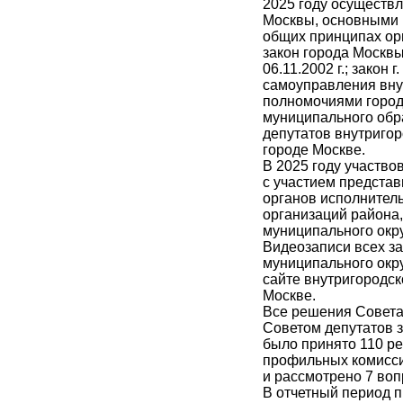
2025 году осуществ
Москвы, основными и
общих принципах ор
закон города Москв
06.11.2002 г.; закон
самоуправления вну
полномочиями города
муниципального обра
депутатов внутригор
городе Москве.
В 2025 году участво
с участием представ
органов исполнител
организаций района,
муниципального окру
Видеозаписи всех за
муниципального окр
сайте внутригородск
Москве.
Все решения Совета
Советом депутатов з
было принято 110 ре
профильных комиссии
и рассмотрено 7 воп
В отчетный период 