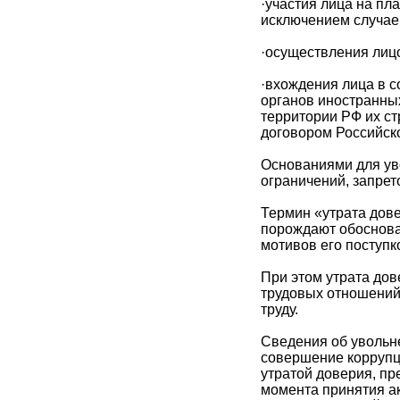
·участия лица на пл
исключением случае
·осуществления лиц
·вхождения лица в с
органов иностранны
территории РФ их с
договором Российск
Основаниями для ув
ограничений, запрет
Термин «утрата дов
порождают обоснован
мотивов его поступк
При этом утрата до
трудовых отношений
труду.
Сведения об увольне
совершение коррупц
утратой доверия, пр
момента принятия ак