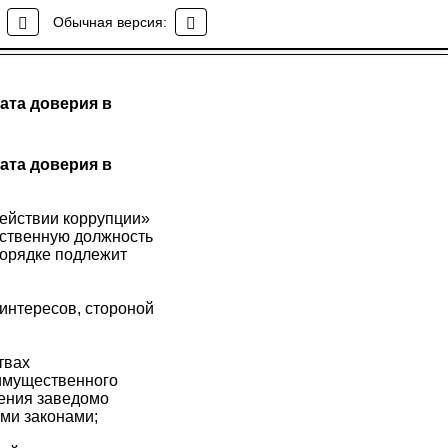
Обычная версия:
ата доверия в
ата доверия в
действии коррупции»
рственную должность
порядке подлежит
интересов, стороной
твах
 имущественного
ления заведомо
ми законами;