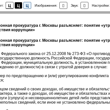
ет:
Изображения:
Звук:
Настройки:
Ц
Ц
Ц
Новости района Коптево
онная прокуратура г. Москвы разъясняет: понятие «утр
ствия коррупции»
онная прокуратура г. Москвы разъясняет: понятие «утр
ствия коррупции»
3.1 Федерального закона от 25.12.2008 № 273-ФЗ «О противо
осударственную должность Российской Федерации, госуда
й Федерации, муниципальную должность, в установленном 
дению от должности) в связи с утратой доверия в случае:
мер по предотвращению и (или) урегулированию конфликта 
ся;
цом сведений о своих доходах, об имуществе и обязательс
ктера, а также о доходах, об имуществе и обязательствах
руги (супруга) и несовершеннолетних детей либо представ
неполных сведений, если иное не установлено федеральны