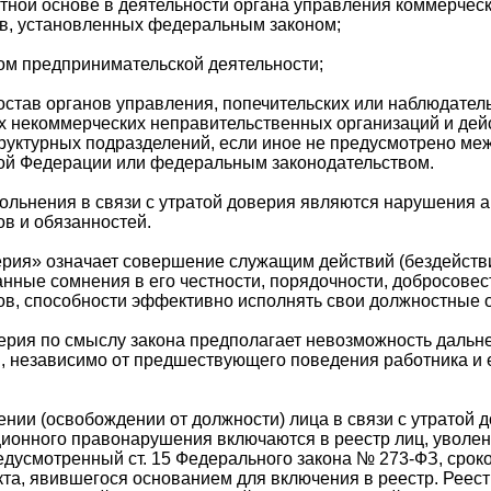
атной основе в деятельности органа управления коммерческ
в, установленных федеральным законом;
ом предпринимательской деятельности;
остав органов управления, попечительских или наблюдател
х некоммерческих неправительственных организаций и де
труктурных подразделений, если иное не предусмотрено м
ой Федерации или федеральным законодательством.
ольнения в связи с утратой доверия являются нарушения 
ов и обязанностей.
ерия» означает совершение служащим действий (бездействи
ные сомнения в его честности, порядочности, добросовес
ов, способности эффективно исполнять свои должностные 
верия по смыслу закона предполагает невозможность даль
, независимо от предшествующего поведения работника и 
нии (освобождении от должности) лица в связи с утратой д
ионного правонарушения включаются в реестр лиц, уволен
едусмотренный ст. 15 Федерального закона № 273-ФЗ, сроко
та, явившегося основанием для включения в реестр. Реес