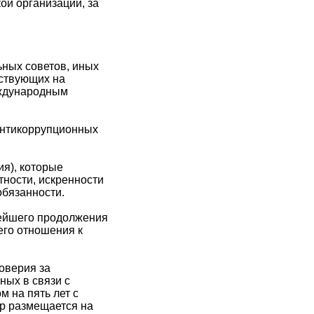
ой организации, за
ьных советов, иных
йствующих на
еждународным
антикоррупционных
я), которые
тности, искренности
обязанности.
нейшего продолжения
его отношения к
оверия за
ных в связи с
м на пять лет с
тр размещается на