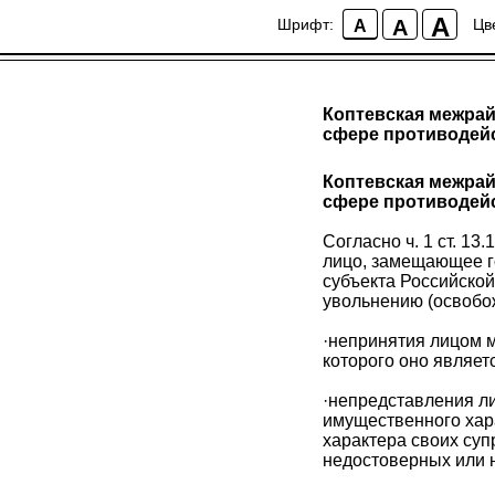
A
A
Шрифт:
Цв
A
Коптевская межрай
сфере противодей
Коптевская межрай
сфере противодей
Согласно ч. 1 ст. 1
лицо, замещающее г
субъекта Российско
увольнению (освобож
·непринятия лицом 
которого оно являет
·непредставления ли
имущественного хара
характера своих суп
недостоверных или 