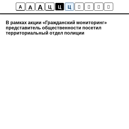
A
A
Новости района Коптево
A
Ц
Ц
Ц
В рамках акции «Гражданский мониторинг»
представитель общественности посетил
территориальный отдел полиции