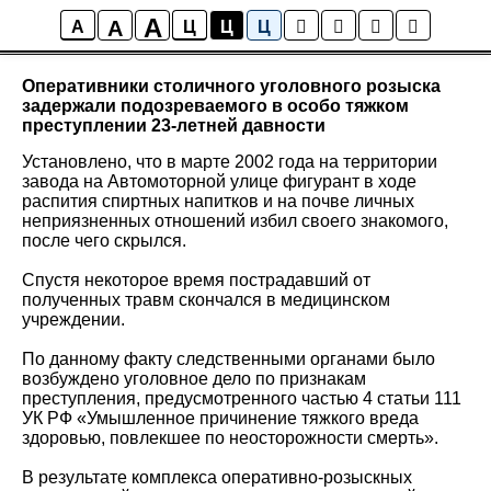
A
A
Новости района Коптево
A
Ц
Ц
Ц
Оперативники столичного уголовного розыска
задержали подозреваемого в особо тяжком
преступлении 23-летней давности
Установлено, что в марте 2002 года на территории
завода на Автомоторной улице фигурант в ходе
распития спиртных напитков и на почве личных
неприязненных отношений избил своего знакомого,
после чего скрылся.
Спустя некоторое время пострадавший от
полученных травм скончался в медицинском
учреждении.
По данному факту следственными органами было
возбуждено уголовное дело по признакам
преступления, предусмотренного частью 4 статьи 111
УК РФ «Умышленное причинение тяжкого вреда
здоровью, повлекшее по неосторожности смерть».
В результате комплекса оперативно-розыскных