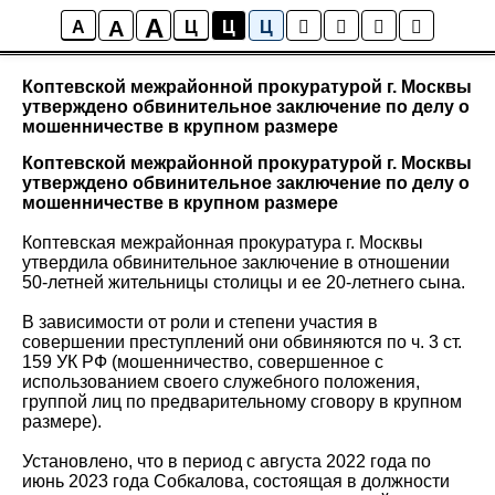
A
A
Новости района Коптево
A
Ц
Ц
Ц
Коптевской межрайонной прокуратурой г. Москвы
утверждено обвинительное заключение по делу о
мошенничестве в крупном размере
Коптевской межрайонной прокуратурой г. Москвы
утверждено обвинительное заключение по делу о
мошенничестве в крупном размере
Коптевская межрайонная прокуратура г. Москвы
утвердила обвинительное заключение в отношении
50-летней жительницы столицы и ее 20-летнего сына.
В зависимости от роли и степени участия в
совершении преступлений они обвиняются по ч. 3 ст.
159 УК РФ (мошенничество, совершенное с
использованием своего служебного положения,
группой лиц по предварительному сговору в крупном
размере).
Установлено, что в период с августа 2022 года по
июнь 2023 года Собкалова, состоящая в должности