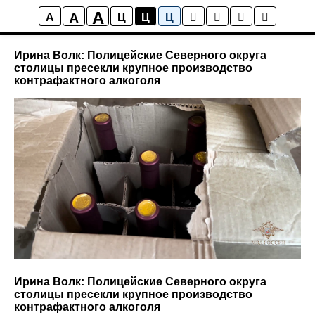
A
A
Новости района Коптево
A
Ц
Ц
Ц
Ирина Волк: Полицейские Северного округа
столицы пресекли крупное производство
контрафактного алкоголя
Ирина Волк: Полицейские Северного округа
столицы пресекли крупное производство
контрафактного алкоголя