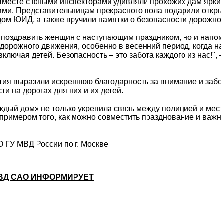
вместе с юными инспекторами удивляли прохожих дам ярк
ми. Представительницам прекрасного пола подарили откр
дом ЮИД, а также вручили памятки о безопасности дорожно
 поздравить женщин с наступающим праздником, но и напо
орожного движения, особенно в весенний период, когда на
ключая детей. Безопасность – это забота каждого из нас!", 
тия выразили искреннюю благодарность за внимание и забо
ти на дорогах для них и их детей.
ждый дом» не только укрепила связь между полицией и ме
 примером того, как можно совместить празднование и ва
ГУ МВД России по г. Москве
ВД САО ИНФОРМИРУЕТ