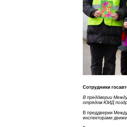
Сотрудники госавт
В преддверии Между
отрядом ЮИД поздр
В преддверии Между
инспекторами движе