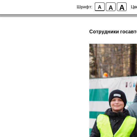
A
A
Шрифт:
Цв
A
Сотрудники госавт