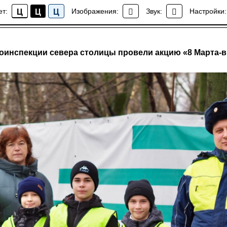
ет:
Изображения:
Звук:
Настройки:
Ц
Ц
Ц
Новости района Коптево
оинспекции севера столицы провели акцию «8 Марта-