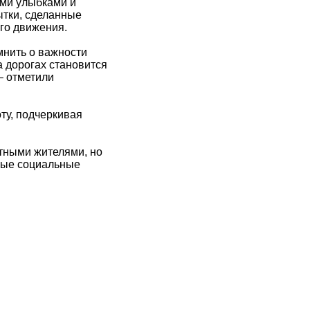
ими улыбками и
ытки, сделанные
го движения.
мнить о важности
 дорогах становится
– отметили
ту, подчеркивая
стными жителями, но
жные социальные