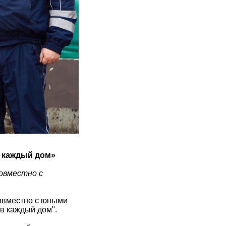
в каждый дом»
овместно с
овместно с юными
в каждый дом".