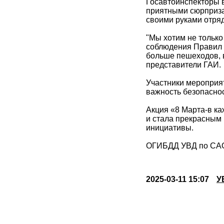
Госавтоинспекторы 
приятными сюрприза
своими руками отря
"Мы хотим не только
соблюдения Правил д
больше пешеходов, в
представители ГАИ.
Участники мероприя
важность безопаснос
Акция «8 Марта-в ка
и стала прекрасным
инициативы.
ОГИБДД УВД по САО 
2025-03-11 15:07
У